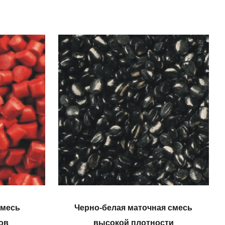
смесь
Черно-белая маточная смесь
ов
высокой плотности