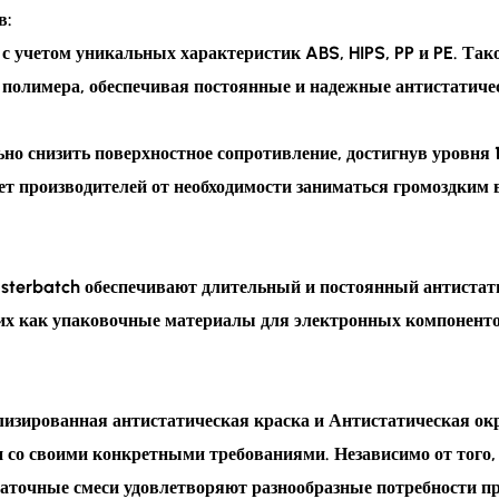
в:
 с учетом уникальных характеристик ABS, HIPS, PP и PE. Та
полимера, обеспечивая постоянные и надежные антистатичес
но снизить поверхностное сопротивление, достигнув уровня 
яет производителей от необходимости заниматься громоздким
asterbatch обеспечивают длительный и постоянный антистат
их как упаковочные материалы для электронных компоненто
лизированная антистатическая краска и Антистатическая ок
 со своими конкретными требованиями. Независимо от того, 
маточные смеси удовлетворяют разнообразные потребности п